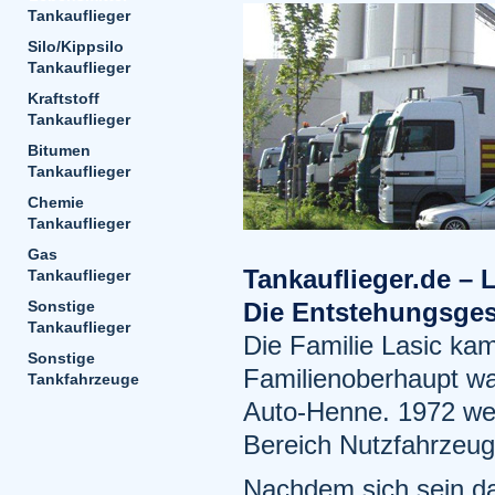
Tankauflieger
Silo/Kippsilo
Tankauflieger
Kraftstoff
Tankauflieger
Bitumen
Tankauflieger
Chemie
Tankauflieger
Gas
Tankauflieger.de –
Tankauflieger
Sonstige
Die Entstehungsges
Tankauflieger
Die Familie Lasic k
Sonstige
Familienoberhaupt wa
Tankfahrzeuge
Auto-Henne. 1972 wec
Bereich Nutzfahrzeuge
Nachdem sich sein d