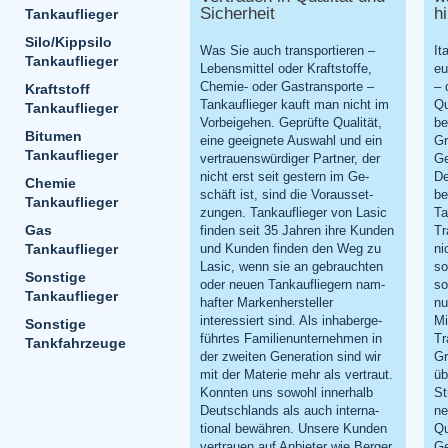
Sicherheit
h
Tankauflieger
Silo/Kippsilo
Was Sie auch transportieren –
It
Tankauflieger
Lebensmittel oder Kraftstoffe,
eu
Chemie- oder Gastransporte –
– 
Kraftstoff
Tankauflieger kauft man nicht im
Qu
Tankauflieger
Vorbeigehen. Geprüfte Qualität,
be
Bitumen
eine geeignete Auswahl und ein
Gr
Tankauflieger
vertrauenswürdiger Partner, der
Ge
nicht erst seit gestern im Ge­
De
Chemie
schäft ist, sind die Vor­aus­set­
be
Tankauflieger
zungen. Tankauflieger von Lasic
Ta
Gas
finden seit 35 Jahren ihre Kunden
Tr
Tankauflieger
und Kunden finden den Weg zu
ni
Lasic, wenn sie an gebrauchten
so
Sonstige
oder neuen Tankaufliegern nam­
so
Tankauflieger
haf­ter Markenhersteller
nu
interessiert sind. Als in­ha­ber­ge­
Mi
Sonstige
führtes Familienunternehmen in
Tr
Tankfahrzeuge
der zweiten Generation sind wir
Gr
mit der Materie mehr als vertraut.
üb
Konnten uns sowohl innerhalb
St
Deutschlands als auch in­ter­na­
n
tional bewähren. Unsere Kunden
Qu
vertrauen auf Anbieter wie Berger,
Ge